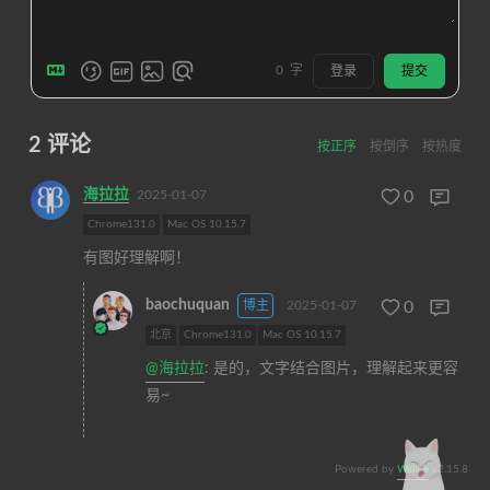
0
字
登录
提交
2
评论
按正序
按倒序
按热度
海拉拉
2025-01-07
0
Chrome131.0
Mac OS 10.15.7
有图好理解啊！
baochuquan
博主
2025-01-07
0
北京
Chrome131.0
Mac OS 10.15.7
@海拉拉
: 是的，文字结合图片，理解起来更容
易~
Powered by
Waline
v2.15.8