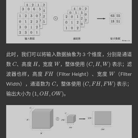
此时，我们可以将输入数据抽象为 3 个维度，分别是通道
C
H
W
(
C
,
H
,
W
)
数
、高度
，宽度
，整体使用
表示；滤
F
H
W
波器也样，高度
（Filter Height）、宽度
（Filter
C
(
C
,
F
H
,
F
W
)
Width），通道数为
，整体使用
表示；
(
1
,
O
H
,
O
W
)
输出大小为
。