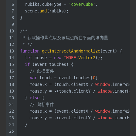
6
  rubiks.
cubeType
 = 
'coverCube'
;
7
  scene.
add
(rubiks);
8
}
9
10
/**
11
 * 获取操作焦点以及该焦点所在平面的法向量 
12
 * */
13
function
getIntersectAndNormalize
(
event
) {
14
let
 mouse = 
new
THREE
.
Vector2
();
15
if
 (event.
touches
) {
16
// 触摸事件
17
var
 touch = event.
touches
[
0
];
18
    mouse.
x
 = (touch.
clientX
 / 
window
.
innerWidt
19
    mouse.
y
 = -(touch.
clientY
 / 
window
.
innerHei
20
  } 
else
 {
21
// 鼠标事件
22
    mouse.
x
 = (event.
clientX
 / 
window
.
innerWidt
23
    mouse.
y
 = -(event.
clientY
 / 
window
.
innerHei
24
  } 
25