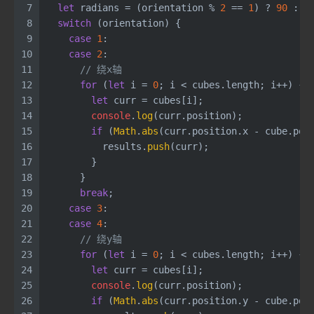
7
let
 radians = (orientation % 
2
 == 
1
) ? 
90
 : -
8
switch
 (orientation) {
9
case
1
:
10
case
2
:
11
// 绕x轴
12
for
 (
let
 i = 
0
; i < cubes.
length
; i++) {
13
let
 curr = cubes[i];
14
console
.
log
(curr.
position
);
15
if
 (
Math
.
abs
(curr.
position
.
x
 - cube.
pos
16
          results.
push
(curr);
17
        }
18
      }
19
break
;
20
case
3
:
21
case
4
:
22
// 绕y轴
23
for
 (
let
 i = 
0
; i < cubes.
length
; i++) {
24
let
 curr = cubes[i];
25
console
.
log
(curr.
position
);
26
if
 (
Math
.
abs
(curr.
position
.
y
 - cube.
pos