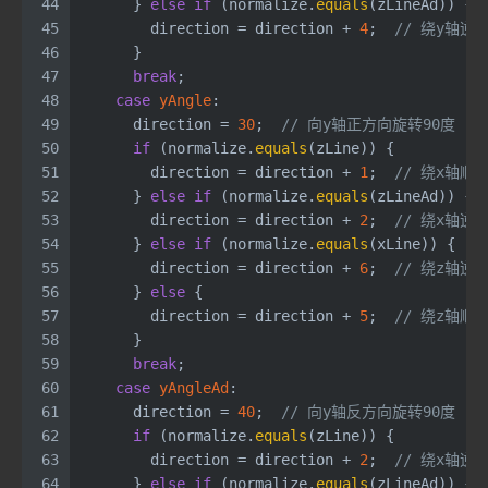
44
      } 
else
if
 (normalize.
equals
(zLineAd)) {
45
        direction = direction + 
4
;  
// 绕y轴逆
46
      }
47
break
;
48
case
yAngle
:
49
      direction = 
30
;  
// 向y轴正方向旋转90度
50
if
 (normalize.
equals
(zLine)) {
51
        direction = direction + 
1
;  
// 绕x轴顺
52
      } 
else
if
 (normalize.
equals
(zLineAd)) {
53
        direction = direction + 
2
;  
// 绕x轴逆
54
      } 
else
if
 (normalize.
equals
(xLine)) {
55
        direction = direction + 
6
;  
// 绕z轴逆
56
      } 
else
 {
57
        direction = direction + 
5
;  
// 绕z轴顺
58
      }
59
break
;
60
case
yAngleAd
:
61
      direction = 
40
;  
// 向y轴反方向旋转90度
62
if
 (normalize.
equals
(zLine)) {
63
        direction = direction + 
2
;  
// 绕x轴逆
64
      } 
else
if
 (normalize.
equals
(zLineAd)) {