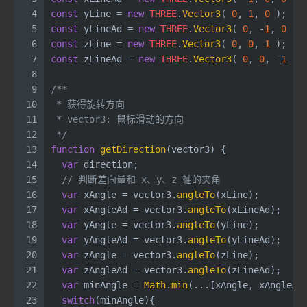
4
const
 yLine = 
new
THREE
.
Vector3
( 
0
, 
1
, 
0
 );   
5
const
 yLineAd = 
new
THREE
.
Vector3
( 
0
, -
1
, 
0
 );
6
const
 zLine = 
new
THREE
.
Vector3
( 
0
, 
0
, 
1
 );   
7
const
 zLineAd = 
new
THREE
.
Vector3
( 
0
, 
0
, -
1
 );
8
9
/**
10
 * 获得旋转方向
11
 * vector3: 鼠标滑动的方向
12
 */
13
function
getDirection
(
vector3
) {
14
var
 direction;
15
// 判断差向量和 x、y、z 轴的夹角
16
var
 xAngle = vector3.
angleTo
(xLine);
17
var
 xAngleAd = vector3.
angleTo
(xLineAd);
18
var
 yAngle = vector3.
angleTo
(yLine);
19
var
 yAngleAd = vector3.
angleTo
(yLineAd);
20
var
 zAngle = vector3.
angleTo
(zLine);
21
var
 zAngleAd = vector3.
angleTo
(zLineAd);
22
var
 minAngle = 
Math
.
min
(...[xAngle, xAngleAd
23
switch
(minAngle){