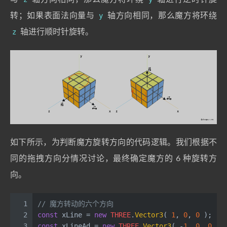
转；如果表面法向量与
y
轴方向相同，那么魔方将环绕
z
轴进行顺时针旋转。
如下所示，为判断魔方旋转方向的代码逻辑。我们根据不
同的拖拽方向分情况讨论，最终确定魔方的 6 种旋转方
向。
1
// 魔方转动的六个方向
2
const
 xLine = 
new
THREE
.
Vector3
( 
1
, 
0
, 
0
 );   
3
const
 xLineAd = 
new
THREE
.
Vector3
( -
1
, 
0
, 
0
 );