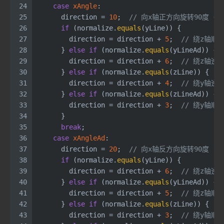
24
case
xAngle
:
25
      direction = 
10
;  
// 向x轴正方向旋转90度（
26
if
 (normalize.
equals
(yLine)) {
27
        direction = direction + 
5
;  
// 绕z轴顺
28
      } 
else
if
 (normalize.
equals
(yLineAd)) {
29
        direction = direction + 
6
;  
// 绕z轴逆
30
      } 
else
if
 (normalize.
equals
(zLine)) {
31
        direction = direction + 
4
;  
// 绕y轴逆
32
      } 
else
if
 (normalize.
equals
(zLineAd)) {
33
        direction = direction + 
3
;  
// 绕y轴顺
34
      }
35
break
;
36
case
xAngleAd
:
37
      direction = 
20
;  
// 向x轴反方向旋转90度
38
if
 (normalize.
equals
(yLine)) {
39
        direction = direction + 
6
;  
// 绕z轴逆
40
      } 
else
if
 (normalize.
equals
(yLineAd)) {
41
        direction = direction + 
5
;  
// 绕z轴顺
42
      } 
else
if
 (normalize.
equals
(zLine)) {
43
        direction = direction + 
3
;  
// 绕y轴顺