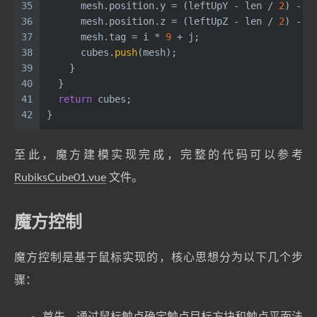
35
      mesh.
position
.
y
 = (leftUpY - len / 
2
) - 
p
36
      mesh.
position
.
z
 = (leftUpZ - len / 
2
) - i
37
      mesh.
tag
 = i * 
9
 + j;
38
      cubes.
push
(mesh);
39
    }
40
  }
41
return
 cubes;
42
}
至此，魔方建模实现完成，完整的代码可以参考
RubiksCube01.vue
文件。
魔方控制
魔方控制是基于鼠标实现的，核心思想分为以下几个步
骤：
首先，通过鼠标触点确定触点目标方块和触点平面法