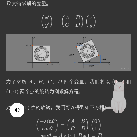
D
为待求解的变量。
(
x
′
y
′
)
=
(
A
B
C
D
)
(
x
y
)
A
B
C
D
(
0
,
1
)
为了求解
、
、
、
四个变量，我们将以
和
(
1
,
0
)
两个点的旋转为例求解方程。
(
0
,
1
)
对于
点的旋转，我们可以得到如下方程：
🌓
(
0
1
)
−
s
i
n
θ
=
A
(
∗
−
s
0
i
n
+
θ
B
c
∗
o
1
s
=
θ
B
)
=
c
(
o
A
s
B
θ
C
=
D
C
)
∗
0
+
D
∗
1
=
D