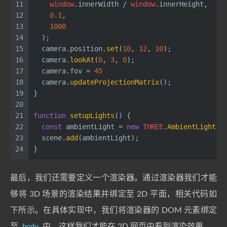
11
window
.
innerWidth
 / 
window
.
innerHeight
,
12
0.1
, 
13
1000
14
  );
15
  camera.
position
.
set
(
10
, 
12
, 
10
);
16
  camera.
lookAt
(
0
, 
3
, 
0
);
17
  camera.
fov
 = 
45
18
  camera.
updateProjectionMatrix
();
19
}
20
21
function
setupLights
(
) {
22
const
 ambientLight = 
new
THREE
.
AmbientLight
(
0
23
  scene.
add
(ambientLight);
24
}
最后，我们还需要定义一个渲染器。通过渲染器我们才能
够将 3D 场景的渲染结果并绑定至 2D 平面，相关代码如
下所示。在具体实现中，我们将渲染器的 DOM 元素绑定
至
body
中，这样我们才能在 2D 网页中看到渲染效果。