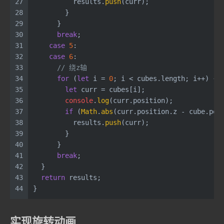
27
          results.
push
(curr);
28
        }
29
      }
30
break
;
31
case
5
:
32
case
6
:
33
// 绕z轴
34
for
 (
let
 i = 
0
; i < cubes.
length
; i++) {
35
let
 curr = cubes[i];
36
console
.
log
(curr.
position
);
37
if
 (
Math
.
abs
(curr.
position
.
z
 - cube.
pos
38
          results.
push
(curr);
39
        }
40
      }
41
break
;
42
  }
43
return
 results;
44
}
实现旋转动画