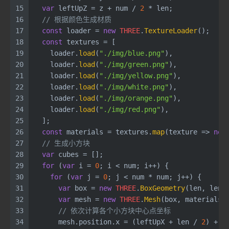
15
var
 leftUpZ = z + num / 
2
 * len;
16
// 根据颜色生成材质
17
const
 loader = 
new
THREE
.
TextureLoader
();
18
const
 textures = [
19
    loader.
load
(
"./img/blue.png"
),
20
    loader.
load
(
"./img/green.png"
),
21
    loader.
load
(
"./img/yellow.png"
),
22
    loader.
load
(
"./img/white.png"
),
23
    loader.
load
(
"./img/orange.png"
),
24
    loader.
load
(
"./img/red.png"
),
25
  ];
26
const
 materials = textures.
map
(
texture
 =>
new
27
// 生成小方块
28
var
 cubes = [];
29
for
 (
var
 i = 
0
; i < num; i++) {
30
for
 (
var
 j = 
0
; j < num * num; j++) {
31
var
 box = 
new
THREE
.
BoxGeometry
(len, len,
32
var
 mesh = 
new
THREE
.
Mesh
(box, materials)
33
// 依次计算各个小方块中心点坐标
34
      mesh.
position
.
x
 = (leftUpX + len / 
2
) + (