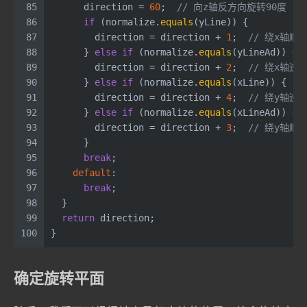
85
      direction = 
60
;  
// 向z轴反方向旋转90度
86
if
 (normalize.
equals
(yLine)) {
87
        direction = direction + 
1
;  
// 绕x轴顺
88
      } 
else
if
 (normalize.
equals
(yLineAd)) {
89
        direction = direction + 
2
;  
// 绕x轴逆
90
      } 
else
if
 (normalize.
equals
(xLine)) {
91
        direction = direction + 
4
;  
// 绕y轴逆
92
      } 
else
if
 (normalize.
equals
(xLineAd)) {
93
        direction = direction + 
3
;  
// 绕y轴顺
94
      }
95
break
;
96
default
:
97
break
;
98
  }
99
return
 direction;
100
}
确定旋转平面