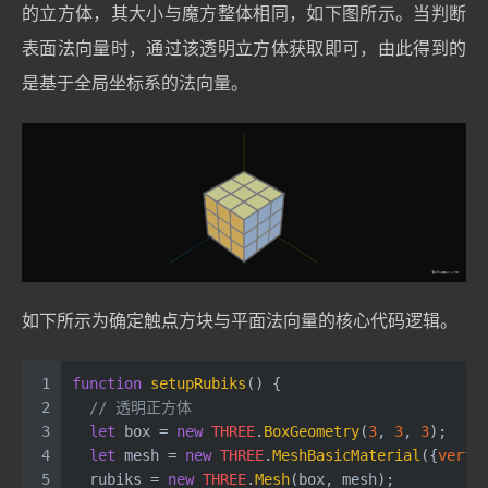
的立方体，其大小与魔方整体相同，如下图所示。当判断
表面法向量时，通过该透明立方体获取即可，由此得到的
是基于全局坐标系的法向量。
如下所示为确定触点方块与平面法向量的核心代码逻辑。
1
function
setupRubiks
(
) {
2
// 透明正方体
3
let
 box = 
new
THREE
.
BoxGeometry
(
3
, 
3
, 
3
);
4
let
 mesh = 
new
THREE
.
MeshBasicMaterial
({
verte
5
  rubiks = 
new
THREE
.
Mesh
(box, mesh);