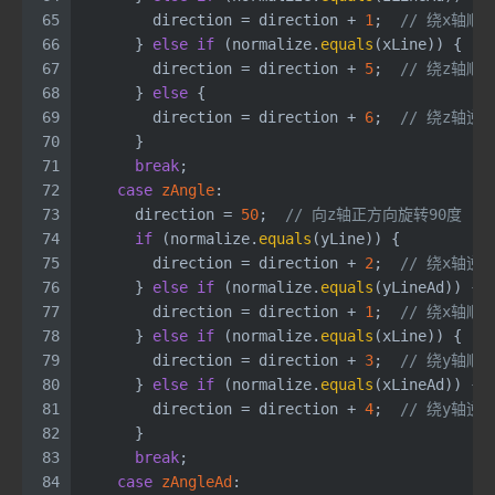
65
        direction = direction + 
1
;  
// 绕x轴顺
66
      } 
else
if
 (normalize.
equals
(xLine)) {
67
        direction = direction + 
5
;  
// 绕z轴顺
68
      } 
else
 {
69
        direction = direction + 
6
;  
// 绕z轴逆
70
      }
71
break
;
72
case
zAngle
:
73
      direction = 
50
;  
// 向z轴正方向旋转90度
74
if
 (normalize.
equals
(yLine)) {
75
        direction = direction + 
2
;  
// 绕x轴逆
76
      } 
else
if
 (normalize.
equals
(yLineAd)) {
77
        direction = direction + 
1
;  
// 绕x轴顺
78
      } 
else
if
 (normalize.
equals
(xLine)) {
79
        direction = direction + 
3
;  
// 绕y轴顺
80
      } 
else
if
 (normalize.
equals
(xLineAd)) {
81
        direction = direction + 
4
;  
// 绕y轴逆
82
      }
83
break
;
84
case
zAngleAd
: