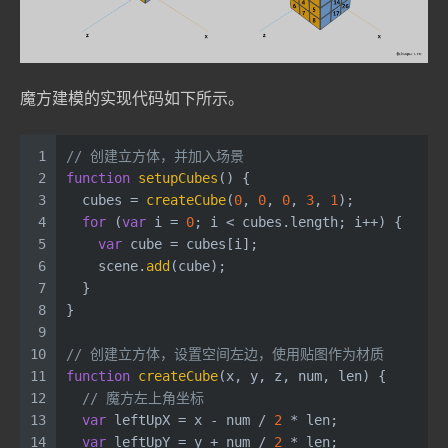
魔方建模的实现代码如下所示。
1
// 创建立方体，并加入场景
2
function
setupCubes
(
) {
3
  cubes = 
createCube
(
0
, 
0
, 
0
, 
3
, 
1
);
4
for
 (
var
 i = 
0
; i < cubes.
length
; i++) {
5
var
 cube = cubes[i];
6
    scene.
add
(cube);
7
  }
8
}
9
10
// 创建立方体，设置空间左边，使用贴图作为材质
11
function
createCube
(
x, y, z, num, len
) {
12
// 魔方左上角坐标
13
var
 leftUpX = x - num / 
2
 * len;
14
var
 leftUpY = y + num / 
2
 * len;