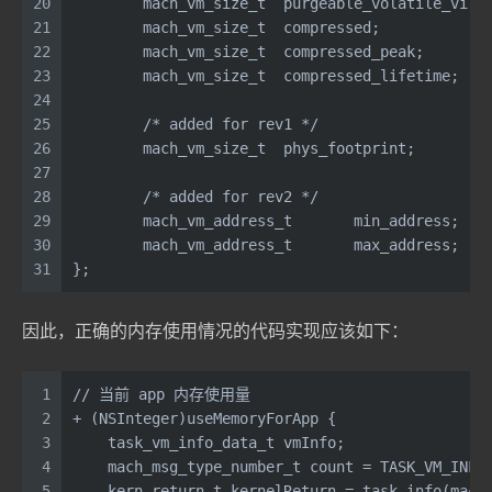
20
	mach_vm_size_t  purgeable_volatile_virt
21
	mach_vm_size_t  compressed;
22
	mach_vm_size_t  compressed_peak;
23
	mach_vm_size_t  compressed_lifetime;
24
25
	/* added for rev1 */
26
	mach_vm_size_t  phys_footprint;
27
28
	/* added for rev2 */
29
	mach_vm_address_t       min_address;
30
	mach_vm_address_t       max_address;
31
};
因此，正确的内存使用情况的代码实现应该如下：
1
// 当前 app 内存使用量
2
+ (NSInteger)useMemoryForApp {
3
    task_vm_info_data_t vmInfo;
4
    mach_msg_type_number_t count = TASK_VM_INFO
5
    kern_return_t kernelReturn = task_info(mach