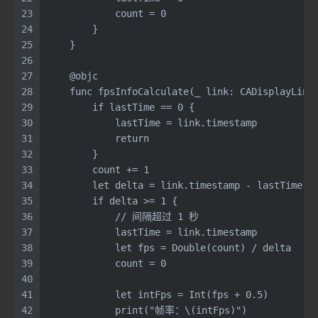
23
            count = 0
24
        }
25
    }
26
27
    @objc
28
    func fpsInfoCalculate(_ link: CADisplayLink
29
        if lastTime == 0 {
30
            lastTime = link.timestamp
31
            return
32
        }
33
        count += 1
34
        let delta = link.timestamp - lastTime
35
        if delta >= 1 {
36
            // 间隔超过 1 秒
37
            lastTime = link.timestamp
38
            let fps = Double(count) / delta
39
            count = 0
40
41
            let intFps = Int(fps + 0.5)
42
            print("帧率：\(intFps)")