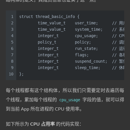
1
struct thread_basic_info {
2
        time_value_t    user_time;      // 
3
        time_value_t    system_time;    // 
4
        integer_t       cpu_usage;      // CP
5
        policy_t        policy;         // 调
6
        integer_t       run_state;      // 运
7
        integer_t       flags;          // 各
8
        integer_t       suspend_count;  // 
9
        integer_t       sleep_time;     // 休
10
};
每个线程都有这个结构体，所以我们只需要定时去遍历每
个线程，累加每个线程的
cpu_usage
字段的值，就可以得
到当前 App 所在进程的 CPU 使用率。
如下所示为
CPU 占用率
的代码实现：