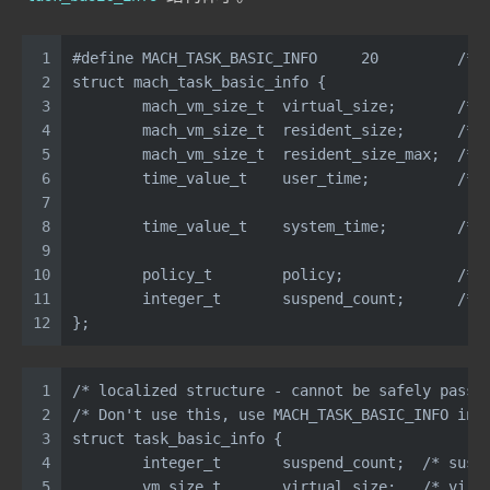
1
#define MACH_TASK_BASIC_INFO     20         /* 
2
struct mach_task_basic_info {
3
        mach_vm_size_t  virtual_size;       /* 
4
        mach_vm_size_t  resident_size;      /* 
5
        mach_vm_size_t  resident_size_max;  /* 
6
        time_value_t    user_time;          /* 
7
                                               
8
        time_value_t    system_time;        /* 
9
                                               
10
        policy_t        policy;             /* 
11
        integer_t       suspend_count;      /* 
12
};
1
/* localized structure - cannot be safely passe
2
/* Don't use this, use MACH_TASK_BASIC_INFO ins
3
struct task_basic_info {
4
        integer_t       suspend_count;  /* susp
5
        vm_size_t       virtual_size;   /* virt