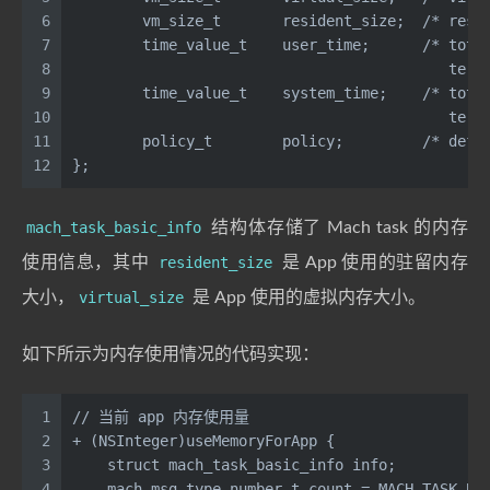
6
        vm_size_t       resident_size;  /* resi
7
        time_value_t    user_time;      /* tota
8
                                           term
9
        time_value_t    system_time;    /* tota
10
                                           term
11
	policy_t	p
12
};
mach_task_basic_info
结构体存储了 Mach task 的内存
使用信息，其中
resident_size
是 App 使用的驻留内存
大小，
virtual_size
是 App 使用的虚拟内存大小。
如下所示为内存使用情况的代码实现：
1
// 当前 app 内存使用量
2
+ (NSInteger)useMemoryForApp {
3
    struct mach_task_basic_info info;
4
    mach_msg_type_number_t count = MACH_TASK_BA