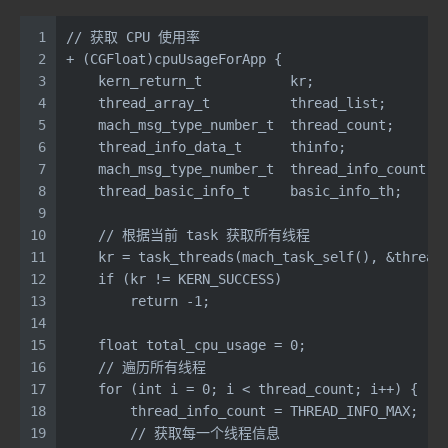
1
// 获取 CPU 使用率
2
+ (CGFloat)cpuUsageForApp {
3
    kern_return_t           kr;
4
    thread_array_t          thread_list;
5
    mach_msg_type_number_t  thread_count;
6
    thread_info_data_t      thinfo;
7
    mach_msg_type_number_t  thread_info_count;
8
    thread_basic_info_t     basic_info_th;
9
10
    // 根据当前 task 获取所有线程
11
    kr = task_threads(mach_task_self(), &thread
12
    if (kr != KERN_SUCCESS)
13
        return -1;
14
15
    float total_cpu_usage = 0;
16
    // 遍历所有线程
17
    for (int i = 0; i < thread_count; i++) {
18
        thread_info_count = THREAD_INFO_MAX;
19
        // 获取每一个线程信息