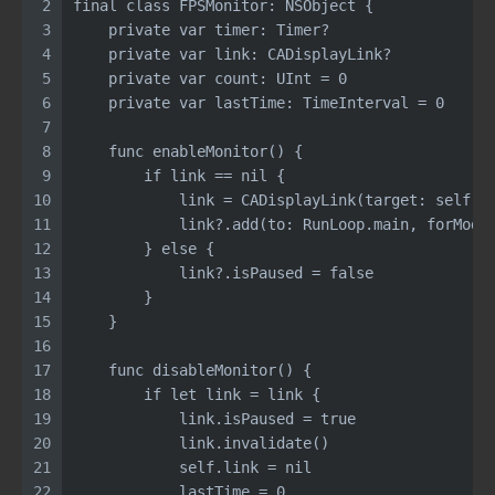
2
final class FPSMonitor: NSObject {
3
    private var timer: Timer?
4
    private var link: CADisplayLink?
5
    private var count: UInt = 0
6
    private var lastTime: TimeInterval = 0
7
8
    func enableMonitor() {
9
        if link == nil {
10
            link = CADisplayLink(target: self, 
11
            link?.add(to: RunLoop.main, forMode
12
        } else {
13
            link?.isPaused = false
14
        }
15
    }
16
17
    func disableMonitor() {
18
        if let link = link {
19
            link.isPaused = true
20
            link.invalidate()
21
            self.link = nil
22
            lastTime = 0