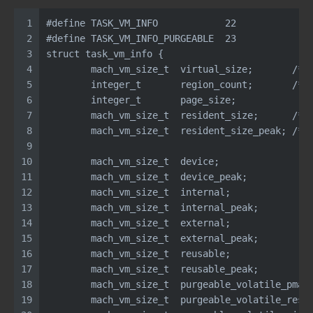
1
#define TASK_VM_INFO            22
2
#define TASK_VM_INFO_PURGEABLE  23
3
struct task_vm_info {
4
	mach_vm_size_t  virtual_size;       /* 
5
	integer_t       region_count;       /* 
6
	integer_t       page_size;
7
	mach_vm_size_t  resident_size;      /* 
8
	mach_vm_size_t  resident_size_peak; /* 
9
10
	mach_vm_size_t  device;
11
	mach_vm_size_t  device_peak;
12
	mach_vm_size_t  internal;
13
	mach_vm_size_t  internal_peak;
14
	mach_vm_size_t  external;
15
	mach_vm_size_t  external_peak;
16
	mach_vm_size_t  reusable;
17
	mach_vm_size_t  reusable_peak;
18
	mach_vm_size_t  purgeable_volatile_pmap
19
	mach_vm_size_t  purgeable_volatile_resi