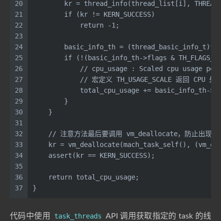
20
        kr = thread_info(thread_list[i], THREAD
21
        if (kr != KERN_SUCCESS)
22
            return -1;
23
24
        basic_info_th = (thread_basic_info_t)th
25
        if (!(basic_info_th->flags & TH_FLAGS_I
26
            // cpu_usage : Scaled cpu usage per
27
            // 宏定义 TH_USAGE_SCALE 返回 CPU
28
            total_cpu_usage += basic_info_th->c
29
        }
30
    }
31
32
    // 注意方法最后要调用 vm_deallocate，防止出现
33
    kr = vm_deallocate(mach_task_self(), (vm_of
34
    assert(kr == KERN_SUCCESS);
35
36
    return total_cpu_usage;
37
}
代码中使用
task_threads
API 调用获取指定的 task 的线