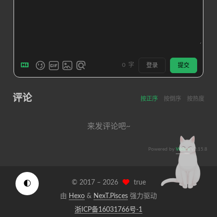
0
字
登录
提交
评论
按正序
按倒序
按热度
来发评论吧~
Powered by
Waline
v2.15.8
© 2017 –
2026
true
🌓
由
Hexo
&
NexT.Pisces
强力驱动
浙ICP备16031766号-1