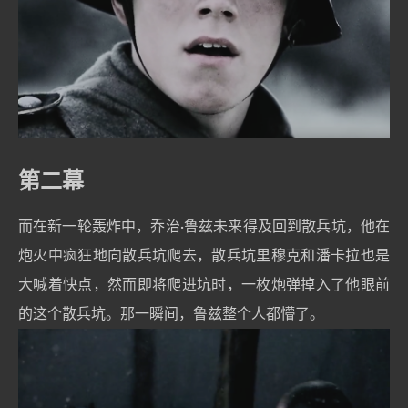
第二幕
而在新一轮轰炸中，乔治·鲁兹未来得及回到散兵坑，他在
炮火中疯狂地向散兵坑爬去，散兵坑里穆克和潘卡拉也是
大喊着快点，然而即将爬进坑时，一枚炮弹掉入了他眼前
的这个散兵坑。那一瞬间，鲁兹整个人都懵了。