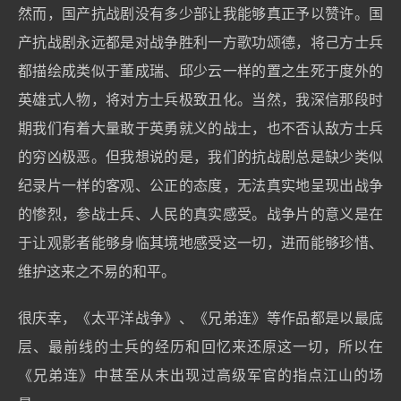
然而，国产抗战剧没有多少部让我能够真正予以赞许。国
产抗战剧永远都是对战争胜利一方歌功颂德，将己方士兵
都描绘成类似于董成瑞、邱少云一样的置之生死于度外的
英雄式人物，将对方士兵极致丑化。当然，我深信那段时
期我们有着大量敢于英勇就义的战士，也不否认敌方士兵
的穷凶极恶。但我想说的是，我们的抗战剧总是缺少类似
纪录片一样的客观、公正的态度，无法真实地呈现出战争
的惨烈，参战士兵、人民的真实感受。战争片的意义是在
于让观影者能够身临其境地感受这一切，进而能够珍惜、
维护这来之不易的和平。
很庆幸，《太平洋战争》、《兄弟连》等作品都是以最底
层、最前线的士兵的经历和回忆来还原这一切，所以在
《兄弟连》中甚至从未出现过高级军官的指点江山的场