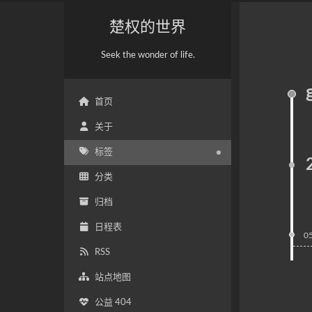
楚权的世界
Seek the wonder of life.
首页
关于
标签
分类
归档
日程表
0
RSS
站点地图
公益 404