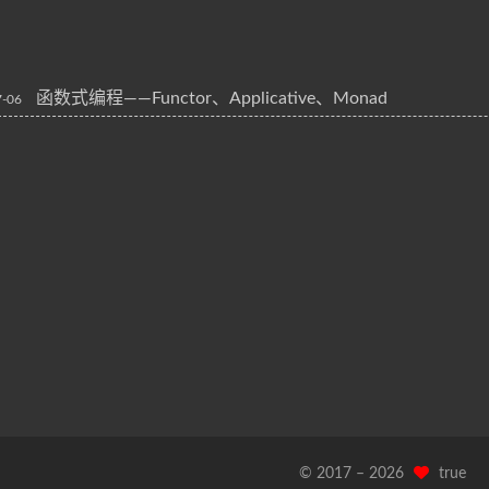
函数式编程——Functor、Applicative、Monad
7-06
© 2017 –
2026
true