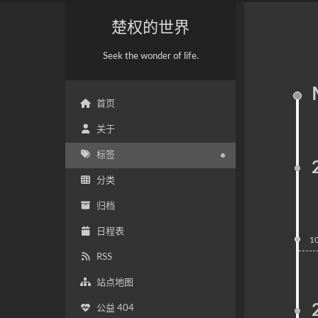
楚权的世界
Seek the wonder of life.
首页
关于
标签
分类
归档
日程表
1
RSS
站点地图
公益 404