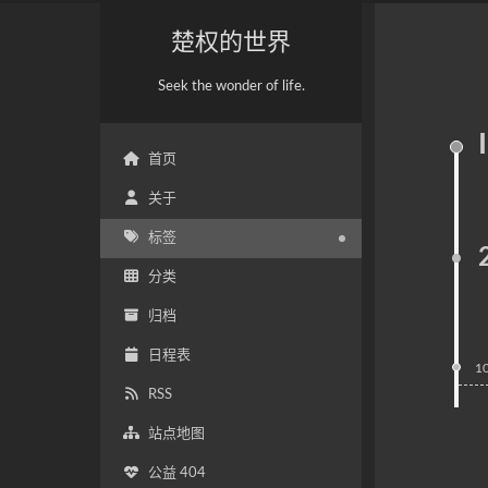
楚权的世界
Seek the wonder of life.
首页
关于
标签
分类
归档
日程表
1
RSS
站点地图
公益 404