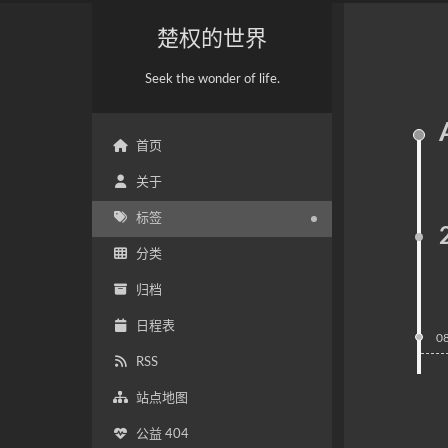
楚权的世界
Seek the wonder of life.
首页
关于
标签
分类
归档
日程表
0
RSS
站点地图
公益 404