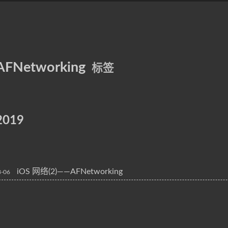
AFNetworking
标签
2019
iOS 网络(2)——AFNetworking
8-06