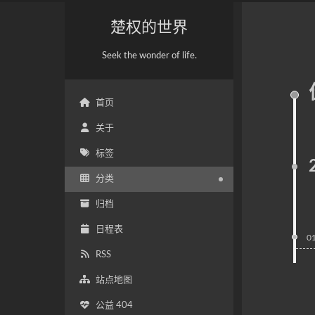
楚权的世界
Seek the wonder of life.
首页
关于
标签
分类
归档
日程表
0
RSS
站点地图
公益 404